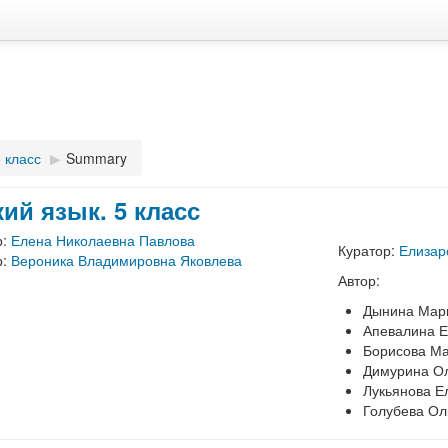
5 класс
▶︎
Summary
кий язык. 5 класс
р:
Елена Николаевна Павлова
Куратор:
Елизар
р:
Вероника Владимировна Яковлева
Автор:
Дынина Мар
Апевалина Е
Борисова М
Димурина Ол
Лукьянова Е
Голубева Ол