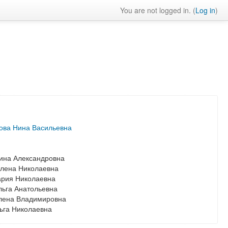
You are not logged in. (
Log in
)
ова Нина Васильевна
ина Александровна
лена Николаевна
ария Николаевна
ьга Анатольевна
лена Владимировна
ьга Николаевна