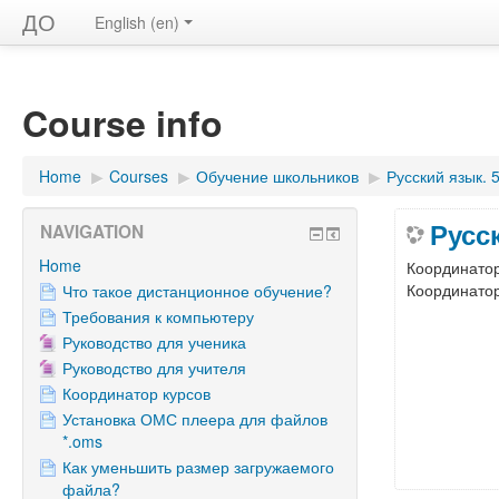
ДО
English ‎(en)‎
Course info
Home
▶︎
Courses
▶︎
Обучение школьников
▶︎
Русский язык. 
Русс
NAVIGATION
Home
Координато
Координато
Что такое дистанционное обучение?
Требования к компьютеру
Руководство для ученика
Руководство для учителя
Координатор курсов
Установка ОМС плеера для файлов
*.oms
Как уменьшить размер загружаемого
файла?